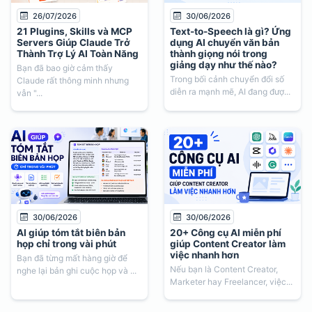
26/07/2026
30/06/2026
21 Plugins, Skills và MCP
Text-to-Speech là gì? Ứng
Servers Giúp Claude Trở
dụng AI chuyển văn bản
Thành Trợ Lý AI Toàn Năng
thành giọng nói trong
giảng dạy như thế nào?
Bạn đã bao giờ cảm thấy
Trong bối cảnh chuyển đổi số
Claude rất thông minh nhưng
diễn ra mạnh mẽ, AI đang đượ...
vẫn "...
30/06/2026
30/06/2026
AI giúp tóm tắt biên bản
20+ Công cụ AI miễn phí
họp chỉ trong vài phút
giúp Content Creator làm
việc nhanh hơn
Bạn đã từng mất hàng giờ để
Nếu bạn là Content Creator,
nghe lại bản ghi cuộc họp và ...
Marketer hay Freelancer, việc...