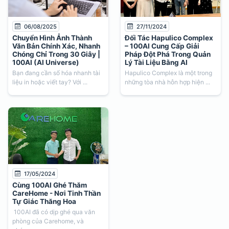
06/08/2025
27/11/2024
Chuyển Hình Ảnh Thành
Đối Tác Hapulico Complex
Văn Bản Chính Xác, Nhanh
– 100AI Cung Cấp Giải
Chóng Chỉ Trong 30 Giây |
Pháp Đột Phá Trong Quản
100AI (AI Universe)
Lý Tài Liệu Bằng AI
Bạn đang cần số hóa nhanh tài
Hapulico Complex là một trong
liệu in hoặc viết tay? Với ...
những tòa nhà hỗn hợp hiện ...
17/05/2024
Cùng 100AI Ghé Thăm
CareHome - Nơi Tinh Thần
Tự Giác Thăng Hoa
100AI đã có dịp ghé qua văn
phòng của Carehome, và