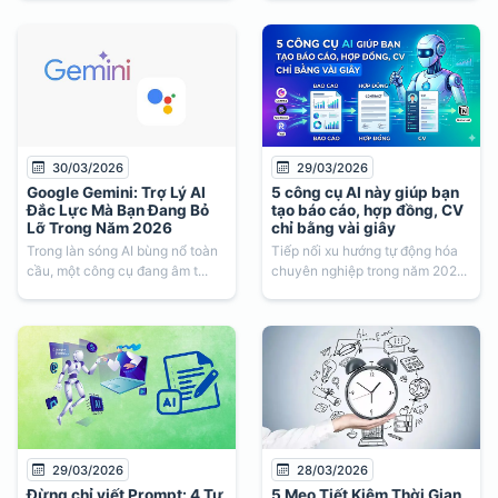
30/03/2026
29/03/2026
Google Gemini: Trợ Lý AI
5 công cụ AI này giúp bạn
Đắc Lực Mà Bạn Đang Bỏ
tạo báo cáo, hợp đồng, CV
Lỡ Trong Năm 2026
chỉ bằng vài giây
Trong làn sóng AI bùng nổ toàn
Tiếp nối xu hướng tự động hóa
cầu, một công cụ đang âm t...
chuyên nghiệp trong năm 202...
29/03/2026
28/03/2026
Đừng chỉ viết Prompt: 4 Tư
5 Mẹo Tiết Kiệm Thời Gian