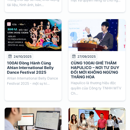
mật và quyền riêng tư cho ng...
tài liệu, hình ảnh, bản...
24/10/2025
27/09/2025
100AI Đồng Hành Cùng
CÙNG 100AI GHÉ THĂM
Ahlan International Belly
HAPULICO – NƠI TƯ DUY
Dance Festival 2025
ĐỔI MỚI KHÔNG NGỪNG
THĂNG HOA
Ahlan International Belly Dance
Hapulico là thương hiệu độc
Festival 2025 - một sự ki...
quyền của Công ty TNHH MTV
Ch...