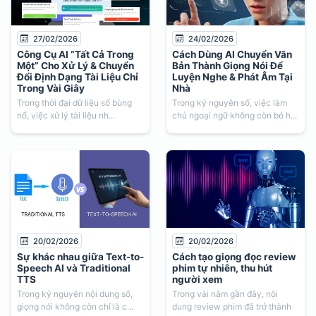
27/02/2026
24/02/2026
Công Cụ AI “Tất Cả Trong
Cách Dùng AI Chuyển Văn
Một” Cho Xử Lý & Chuyển
Bản Thành Giọng Nói Để
Đổi Định Dạng Tài Liệu Chỉ
Luyện Nghe & Phát Âm Tại
Trong Vài Giây
Nhà
Trong thời đại dữ liệu số bùng
Trong kỷ nguyên số, việc làm
nổ, việc xử lý tài liệu nh...
chủ ngoại ngữ không còn bó h...
20/02/2026
20/02/2026
Sự khác nhau giữa Text-to-
Cách tạo giọng đọc review
Speech AI và Traditional
phim tự nhiên, thu hút
TTS
người xem
Trong kỷ nguyên nội dung số,
Trong vài năm gần đây, nội
giọng nói không còn chỉ là c...
dung review phim đã trở thành