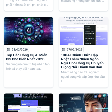
Trong bối cảnh doanh nghiệp
marketing không còn chỉ dựa...
phải kiểm soát chi phí chặt c...
28/02/2026
27/02/2026
Top Các Công Cụ AI Miễn
100AI Chính Thức Cập
Phí Phổ Biến Nhất 2026
Nhật Thêm Nhiều Ngôn
Ngữ Cho Công Cụ Chuyển
Sự bùng nổ của trí tuệ nhân tạo
Giọng Nói Thành Văn Bản
(AI) đã thay đổi hoàn toà...
Nhằm nâng cao trải nghiệm
người dùng và đáp ứng nhu cầu
l...