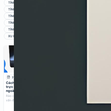
TÍNH NĂNG CHUYỂN GIỌNG NÓI THÀNH VĂN BẢN (SPEECH-TO-TEXT)
TÍNH NĂNG CHUYỂN HÌNH ẢNH THÀNH EXCEL (IMAGE-TO-EXCEL)
TÍNH NĂNG CHUYỂN HÌNH ẢNH THÀNH VĂN BẢN (IMAGE-TO-TEXT)
TÍNH NĂNG CHUYỂN VĂN BẢN THÀNH GIỌNG NÓI (TEXT-TO-SPEECH)
TÍNH NĂNG DỊCH THUẬT TÀI LIỆU
TIPS
XU HƯỚNG & TIN TỨC AI
31/07/2026
31/07/2026
Cách dùng AI nói chuyện
Google đang âm thầm tung
trực tiếp với người nước
ra hàng loạt công cụ AI
ngoài (Gemini Live)
miễn phí và mã nguồn mở
mà có thể bạn chưa biết!
Rào cản ngôn ngữ không còn là
(Phần 2)
vấn đề quá lớn khi AI ngày ...
Sau 5 công cụ đầu tiên, chắc
hẳn bạn đã thấy Google đang ...