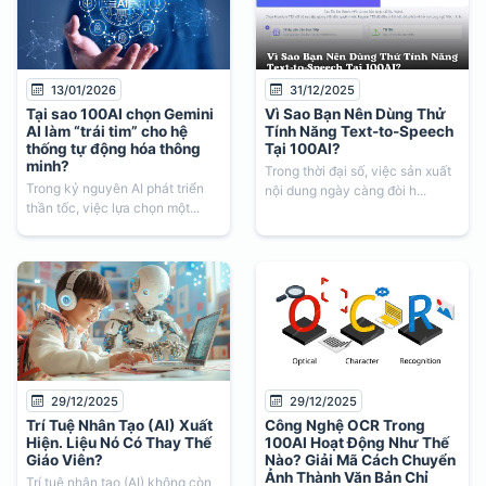
13/01/2026
31/12/2025
Tại sao 100AI chọn Gemini
Vì Sao Bạn Nên Dùng Thử
AI làm “trái tim” cho hệ
Tính Năng Text-to-Speech
thống tự động hóa thông
Tại 100AI?
minh?
Trong thời đại số, việc sản xuất
Trong kỷ nguyên AI phát triển
nội dung ngày càng đòi h...
thần tốc, việc lựa chọn một...
29/12/2025
29/12/2025
Trí Tuệ Nhân Tạo (AI) Xuất
Công Nghệ OCR Trong
Hiện. Liệu Nó Có Thay Thế
100AI Hoạt Động Như Thế
Giáo Viên?
Nào? Giải Mã Cách Chuyển
Ảnh Thành Văn Bản Chỉ
Trí tuệ nhân tạo (AI) không còn