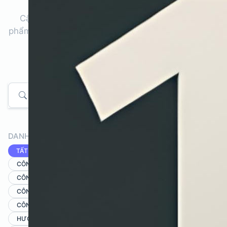
Cập nhật xu hướng AI, hướng dẫn sử dụng sản
phẩm và câu chuyện thành công từ khách hàng của
AI Universe.
Tìm kiếm
DANH MỤC
TẤT CẢ
CÔNG CỤ AI CHO FREELANCER & NHỮNG NGƯỜI SÁNG TẠO NỘI DUN
CÔNG CỤ AI CHO GIÁO VIÊN/HỌC SINH
CÔNG CỤ AI CHO NHÂN VIÊN VĂN PHÒNG
CÔNG CỤ PDF & TIỆN ÍCH
GIẢI PHÁP DOANH NGHIỆP
HƯỚNG DẪN & MẸO SỬ DỤNG
SỰ KIỆN/ĐỐI TÁC