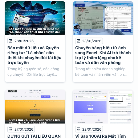
28/01/2026
28/01/2026
Bảo mật dữ liệu và Quyền
Chuyển bảng biểu từ ảnh
riêng tư: “Lá chắn” cần
sang Excel: Khi AI trở thành
thiết khi chuyển đổi tài liệu
trợ lý thầm lặng cho kế
trực tuyến
toán và dân văn phòng
Trong kỷ nguyên số, các công
Trong rất nhiều doanh nghiệp,
cụ chuyển đổi file trực tuyế...
kế toán và nhân viên văn ph...
27/01/2026
22/01/2026
ĐỪNG GỬI TÀI LIỆU QUAN
Vì Sao 100AI Ra Mắt Tính