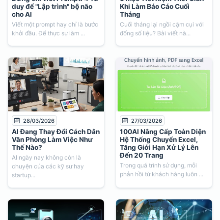
duy để "Lập trình" bộ não
Khi Làm Báo Cáo Cuối
cho AI
Tháng
Viết một prompt hay chỉ là bước
Cuối tháng lại ngồi cặm cụi với
khởi đầu. Để thực sự làm ...
đống số liệu? Bài viết nà...
28/03/2026
27/03/2026
AI Đang Thay Đổi Cách Dân
100AI Nâng Cấp Toàn Diện
Văn Phòng Làm Việc Như
Hệ Thống Chuyển Excel,
Thế Nào?
Tăng Giới Hạn Xử Lý Lên
Đến 20 Trang
AI ngày nay không còn là
Trong quá trình sử dụng, mỗi
chuyện của các kỹ sư hay
phản hồi từ khách hàng luôn ...
startup...