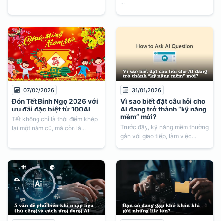
...
07/02/2026
31/01/2026
Đón Tết Bính Ngọ 2026 với
Vì sao biết đặt câu hỏi cho
ưu đãi đặc biệt từ 100AI
AI đang trở thành “kỹ năng
mềm” mới?
Tết không chỉ là thời điểm khép
Trước đây, kỹ năng mềm thường
lại một năm cũ, mà còn là...
gắn với giao tiếp, làm việc...