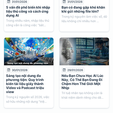
31/01/2026
31/01/2026
5 vấn đề phổ biến khi nhập
Bạn có đang gặp khó khăn
liệu thủ công và cách ứng
khi gửi những file lớn?
dụng AI
Trong kỷ nguyên làm việc số, dữ
Trong nhiều năm, nhập liệu thủ
liệu không chỉ nhiều hơn ...
công vẫn là công việc “bắt...
30/01/2026
29/01/2026
Sáng tạo nội dung đa
Nếu Bạn Chưa Học AI Lúc
phương tiện: Quy trình
Này, Có Thể Bạn Đang Đi
biến tài liệu giấy thành
Chậm Hơn Thế Giới Một
Video và Podcast triệu
Nhịp
view
Trí tuệ nhân tạo không còn là
Trong kỷ nguyên số 2026, việc
khái niệm dành riêng cho dâ...
sở hữu những nội dung "triệ...