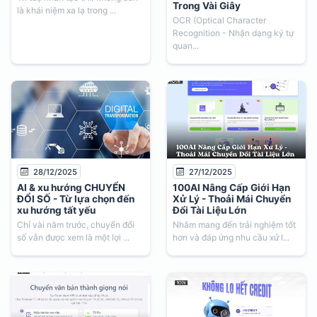
Trong Vài Giây
là khái niệm xa lạ trong ...
OCR (Optical Character
Recognition - Nhận dạng ký tự
quan...
28/12/2025
27/12/2025
AI & xu hướng CHUYỂN
100AI Nâng Cấp Giới Hạn
ĐỔI SỐ - Từ lựa chọn đến
Xử Lý - Thoải Mái Chuyển
xu hướng tất yếu
Đổi Tài Liệu Lớn
Chỉ vài năm trước, chuyển đổi
Nhằm mang đến trải nghiệm tốt
số vẫn được xem là một lợi ...
hơn và đáp ứng nhu cầu xử l...