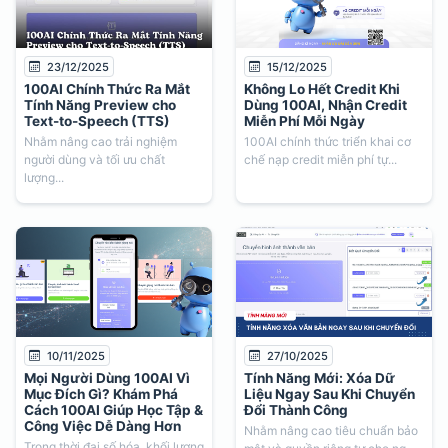
23/12/2025
15/12/2025
100AI Chính Thức Ra Mắt
Không Lo Hết Credit Khi
Tính Năng Preview cho
Dùng 100AI, Nhận Credit
Text-to-Speech (TTS)
Miễn Phí Mỗi Ngày
Nhằm nâng cao trải nghiệm
100AI chính thức triển khai cơ
người dùng và tối ưu chất
chế nạp credit miễn phí tự...
lượng...
10/11/2025
27/10/2025
Mọi Người Dùng 100AI Vì
Tính Năng Mới: Xóa Dữ
Mục Đích Gì? Khám Phá
Liệu Ngay Sau Khi Chuyển
Cách 100AI Giúp Học Tập &
Đổi Thành Công
Công Việc Dễ Dàng Hơn
Nhằm nâng cao tiêu chuẩn bảo
Trong thời đại số hóa, khối lượng