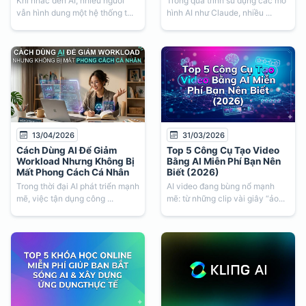
Khi nhắc đến AI, nhiều người
Trong quá trình sử dụng các mô
vẫn hình dung một hệ thống t...
hình AI như Claude, nhiều ...
13/04/2026
31/03/2026
Cách Dùng AI Để Giảm
Top 5 Công Cụ Tạo Video
Workload Nhưng Không Bị
Bằng AI Miễn Phí Bạn Nên
Mất Phong Cách Cá Nhân
Biết (2026)
Trong thời đại AI phát triển mạnh
AI video đang bùng nổ mạnh
mẽ, việc tận dụng công ...
mẽ: từ những clip vài giây “ảo...