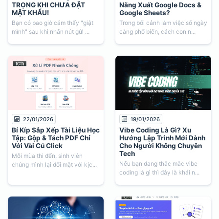
TRỌNG KHI CHƯA ĐẶT
Năng Xuất Google Docs &
MẬT KHẨU!
Google Sheets?
Bạn có bao giờ cảm thấy "giật
Trong bối cảnh làm việc số ngày
mình" sau khi nhấn nút gửi ...
càng phổ biến, cách con n...
22/01/2026
19/01/2026
Bí Kíp Sắp Xếp Tài Liệu Học
Vibe Coding Là Gì? Xu
Tập: Gộp & Tách PDF Chỉ
Hướng Lập Trình Mới Dành
Với Vài Cú Click
Cho Người Không Chuyên
Tech
Mỗi mùa thi đến, sinh viên
Nếu bạn đang thắc mắc vibe
chúng mình lại đối mặt với kịc...
coding là gì thì đây là khái n...