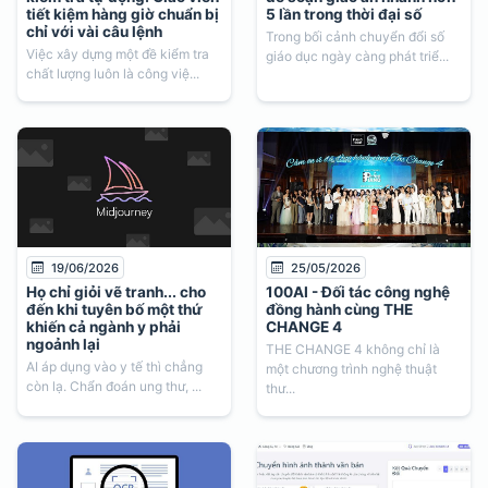
tiết kiệm hàng giờ chuẩn bị
5 lần trong thời đại số
chỉ với vài câu lệnh
Trong bối cảnh chuyển đổi số
Việc xây dựng một đề kiểm tra
giáo dục ngày càng phát triể...
chất lượng luôn là công việ...
19/06/2026
25/05/2026
Họ chỉ giỏi vẽ tranh... cho
100AI - Đối tác công nghệ
đến khi tuyên bố một thứ
đồng hành cùng THE
khiến cả ngành y phải
CHANGE 4
ngoảnh lại
THE CHANGE 4 không chỉ là
AI áp dụng vào y tế thì chẳng
một chương trình nghệ thuật
còn lạ. Chẩn đoán ung thư, ...
thư...