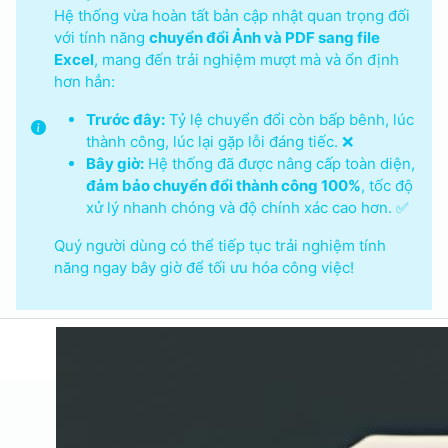
Hệ thống vừa hoàn tất bản cập nhật quan trọng đối
với tính năng
chuyển đổi Ảnh và PDF sang file
Excel
, mang đến trải nghiệm mượt mà và ổn định
hơn hẳn:
Trước đây:
Tỷ lệ chuyển đổi còn bấp bênh, lúc
thành công, lúc lại gặp lỗi đáng tiếc. ❌
Bây giờ:
Hệ thống đã được nâng cấp toàn diện,
đảm bảo chuyển đổi thành công 100%
, tốc độ
xử lý nhanh chóng và độ chính xác cao hơn. ✅
Quý người dùng có thể tiếp tục trải nghiệm tính
năng ngay bây giờ để tối ưu hóa công việc!
Blog & Tin tức