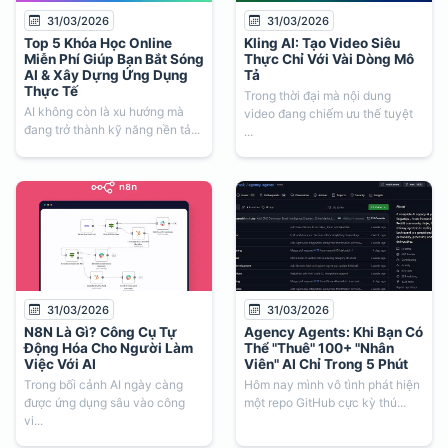
31/03/2026
31/03/2026
Top 5 Khóa Học Online
Kling AI: Tạo Video Siêu
Miễn Phí Giúp Bạn Bắt Sóng
Thực Chỉ Với Vài Dòng Mô
AI & Xây Dựng Ứng Dụng
Tả
Thực Tế
Trong thời đại mà nội dung
AI không còn là xu hướng mà
video đang chiếm ưu thế tuyệt
đang trở thành kỹ năng nền tả...
...
31/03/2026
31/03/2026
N8N Là Gì? Công Cụ Tự
Agency Agents: Khi Bạn Có
Động Hóa Cho Người Làm
Thể "Thuê" 100+ "Nhân
Việc Với AI
Viên" AI Chỉ Trong 5 Phút
Trong bối cảnh AI ngày càng
Hôm nay mình vô tình phát hiện
được ứng dụng sâu vào công
một repo GitHub cực kỳ thú...
vi...