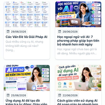
29/06/2026
28/06/2026
Các Vấn Đề Và Giải Pháp AI
Học ngoại ngữ với AI: 7
phương pháp giúp bạn tiến
Quá nhiều công cụ AI, nhưng
bộ nhanh hơn mỗi ngày
không biết dùng cái nào?
Học ngoại ngữ chưa bao giờ là
Dùng...
dễ dàng. Nhiều người gặp kh...
25/06/2026
22/06/2026
Ứng dụng AI để tạo đề
Cách giáo viên sử dụng AI
kiểm tra tự động: Giáo viên
để soạn giáo án nhanh hơn