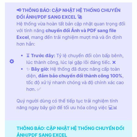
📢 THÔNG BÁO: CẬP NHẬT HỆ THỐNG CHUYỂN
ĐỔI ẢNH/PDF SANG EXCEL 🚀
Hệ thống vừa hoàn tất bản cập nhật quan trọng đối
với tính năng
chuyển đổi Ảnh và PDF sang file
Excel
, mang đến trải nghiệm mượt mà và ổn định
hơn hẳn:
⏳
Trước đây:
Tỷ lệ chuyển đổi còn bấp bênh,
lúc thành công, lúc lại gặp lỗi đáng tiếc. ❌
✨
Bây giờ:
Hệ thống đã được nâng cấp toàn
diện,
đảm bảo chuyển đổi thành công 100%
,
tốc độ xử lý nhanh chóng và độ chính xác cao
hơn. ✅
Quý người dùng có thể tiếp tục trải nghiệm tính
năng ngay bây giờ để tối ưu hóa công việc 💻📊
THÔNG BÁO: CẬP NHẬT HỆ THỐNG CHUYỂN ĐỔI
ẢNH/PDF SANG EXCEL