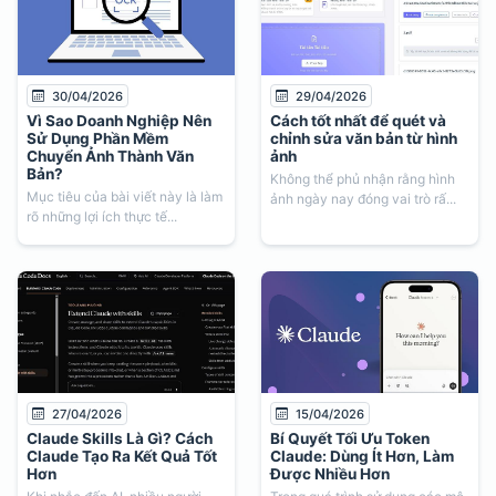
30/04/2026
29/04/2026
Vì Sao Doanh Nghiệp Nên
Cách tốt nhất để quét và
Sử Dụng Phần Mềm
chỉnh sửa văn bản từ hình
Chuyển Ảnh Thành Văn
ảnh
Bản?
Không thể phủ nhận rằng hình
Mục tiêu của bài viết này là làm
ảnh ngày nay đóng vai trò rấ...
rõ những lợi ích thực tế...
27/04/2026
15/04/2026
Claude Skills Là Gì? Cách
Bí Quyết Tối Ưu Token
Claude Tạo Ra Kết Quả Tốt
Claude: Dùng Ít Hơn, Làm
Hơn
Được Nhiều Hơn