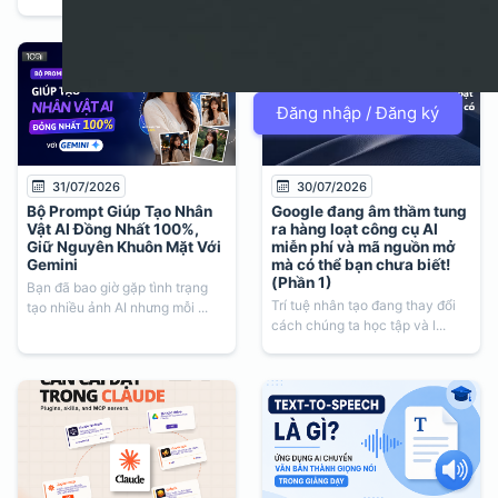
Đăng nhập / Đăng ký
31/07/2026
30/07/2026
Bộ Prompt Giúp Tạo Nhân
Google đang âm thầm tung
Vật AI Đồng Nhất 100%,
ra hàng loạt công cụ AI
Giữ Nguyên Khuôn Mặt Với
miễn phí và mã nguồn mở
Gemini
mà có thể bạn chưa biết!
(Phần 1)
Bạn đã bao giờ gặp tình trạng
Trí tuệ nhân tạo đang thay đổi
tạo nhiều ảnh AI nhưng mỗi ...
cách chúng ta học tập và l...