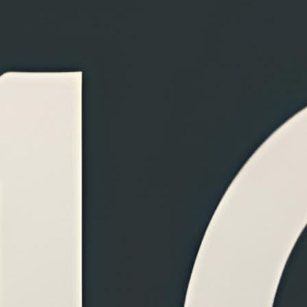
ành giọng nói
hoặc tài liệu Word.
c Regular TTS để điều chỉnh tốc độ, pitch và
 - Anh.
Tải file
TXT, DOCX. Tối đa 10MB.