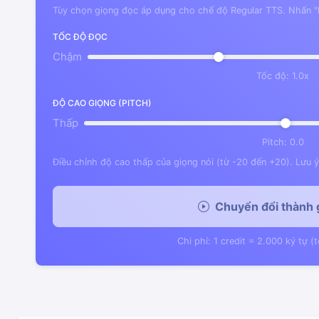
Tùy chọn giọng đọc áp dụng cho chế độ Regular TTS. Nhấn "
TỐC ĐỘ ĐỌC
Chậm
Tốc độ:
1.0x
ĐỘ CAO GIỌNG (PITCH)
Thấp
Pitch:
0.0
Điều chỉnh độ cao thấp của giọng nói (từ -20 đến +20). Lưu ý
Chuyển đổi thành 
Chi phí: 1 credit = 2.000 ký tự (t