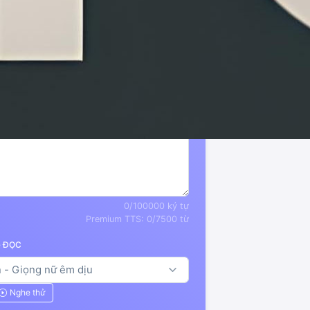
ớng dẫn phong cách
0
/100000 ký tự
Premium TTS:
0
/7500 từ
G ĐỌC
Nghe thử