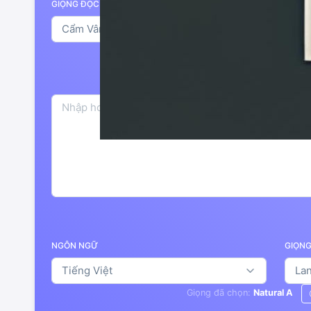
GIỌNG ĐỌC (PREMIUM TTS)
Nghe thử
Mẫu giọng gốc, chưa áp dụng hư
NGÔN NGỮ
GIỌN
Giọng đã chọn:
Natural A