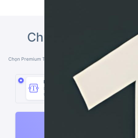
Chuyển văn bản th
Tạo file âm thanh MP3 từ văn bản 
Chọn Premium TTS với bộ sưu tập giọng Việt độc quyền hoặ
hỗ trợ song ngữ Việt
Nhập văn bản trực tiếp
Dán văn bản cần đọc. Tối đa 100000 ký
tự.