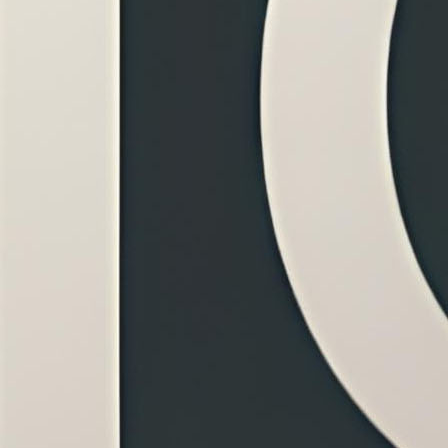
rực tiếp
văn bản tiếng Việt và tiếng Anh với độ
TTS tối đa 7500 từ.
Regular TTS
.
Thiền tĩnh
Podcast trò chuyện
ài
Diễn giả hội thảo