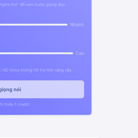
Nghe thử" để xem trước giọng đọc.
Nhanh
Cao
: HD Voice không hỗ trợ tính năng này.
giọng nói
ối thiểu 1 credit)