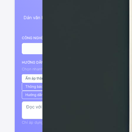
Nhập văn bản t
Dán văn bản cần chuyển đổi thành giọng nói. Hỗ trợ 
dài tối đa 100000 ký tự. Premium 
CÔNG NGHỆ GIỌNG NÓI
Premium TTS (mặc định)
HƯỚNG DẪN PHONG CÁCH
Chọn nhanh gợi ý bên dưới rồi chỉnh sửa nội dung theo ý bạn
Ấm áp thân thiện
MC truyền hình
Kể chuyện thiếu nhi
Thông báo khẩn
Quảng cáo nhiệt huyết
Giáo viên giảng b
Hướng dẫn viên du lịch
Chỉ áp dụng khi sử dụng chế độ Premium TTS.