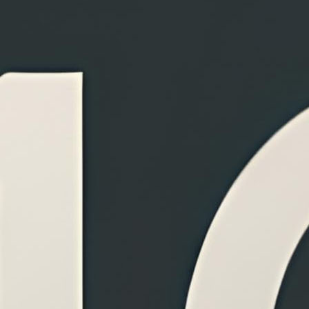
ý, hóa thành văn
ết tay cần chuyển đổi? Hệ thống AI của chúng
ang tài liệu Word để chỉnh sửa được hoặc định
 khoa học.
Không kèm đồ thị & hình vẽ
Chỉ công thức toán học, vật lý & hóa
học. Tối đa 20MB.