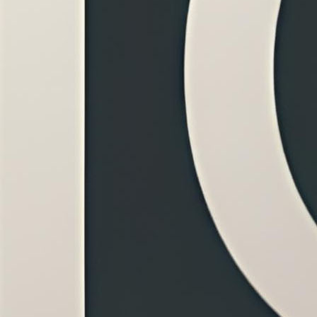
iệu
 Tối đa 50MB.
o đây
 ảnh và tải lên trực tiếp.