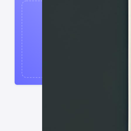
Tải Lên Tài L
Hỗ trợ: PDF, PNG, JPG, JPEG.
Chọn Tệp
hoặc kéo thả tệp và
Bạn có thể dùng điện thoại để chụp