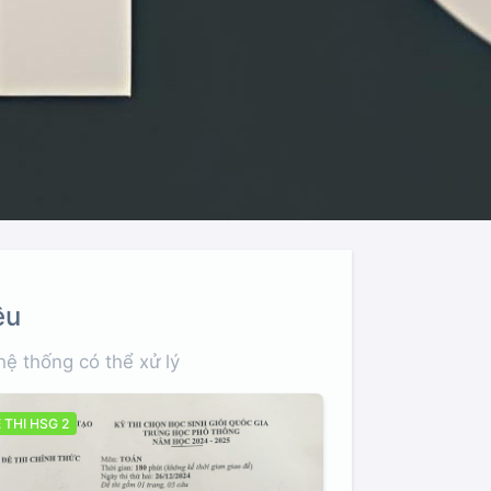
CX
Hỗ Trợ hình ảnh và PDF
hể chỉnh
Các định dạng ảnh và PDF đều
áo và bài
được hỗ trợ.
ệu
 hệ thống có thể xử lý
 THI HSG 2