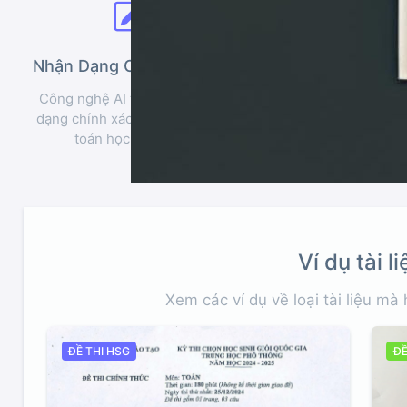
Nhận Dạng Chữ Viết Tay
Xuất File DO
Công nghệ AI tiên tiến nhận
Tạo văn bản Word có t
dạng chính xác các biểu thức
sửa, phù hợp cho bài b
toán học viết tay.
tập học thuật.
Ví dụ tài li
Xem các ví dụ về loại tài liệu mà
ĐỀ THI HSG
ĐỀ