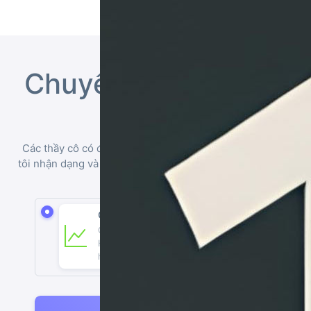
Chuyển đổi đề toán, l
bản
Các thầy cô có đề toán, lý, hóa hoặc công thức khoa học vi
tôi nhận dạng và định dạng biểu thức khoa học và chuyển s
dạng LaTeX có công thức
Có kèm đồ thị & hình vẽ
MỚI
Có kèm hình vẽ, đồ thị và công thức.
Hỗ trợ lên tới 1000 trang, tốc độ nhanh
hơn. Tối đa 50MB.