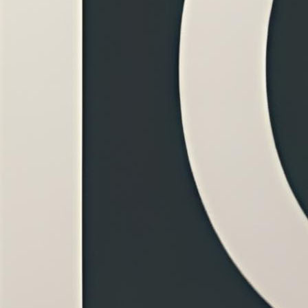
DF
trên hệ thống. Hãy nhớ mật khẩu vì không