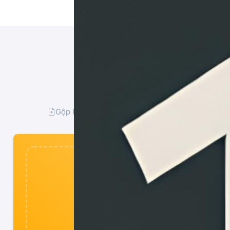
Mã hóa 
Bảo vệ file PDF của bạn 
Gộp PDF
Tách PDF
Chuyển sang P
Tải lên file 
Chọn file PDF cần mã hóa. T