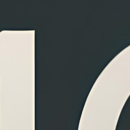
PDF
Kết qu
bằng mật khẩu.
DF
Mã hóa PDF
Nén PDF
PDF
ối đa 100MB.