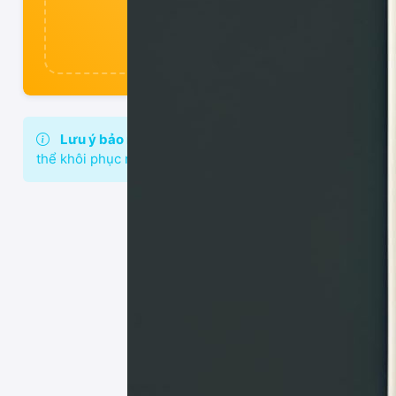
Chọn file P
Lưu ý bảo mật:
Mật khẩu của bạn không được lưu trữ 
thể khôi phục nếu quên.