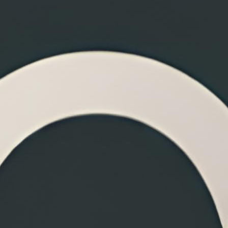
ả
Chưa có kết quả nào